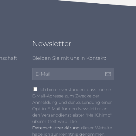
Newsletter
nschaft
Bleiben Sie mit uns in Kontakt:
Ich bin einverstanden, dass meine
E-Mail-Adresse zum Zwecke der
Anmeldung und der Zusendung einer
Opt-in-E-Mail für den Newsletter an
den Versanddienstleister "MailChimp"
übermittelt wird. Die
Datenschutzerklärung
dieser Website
habe ich zur Kenntnis genommen.