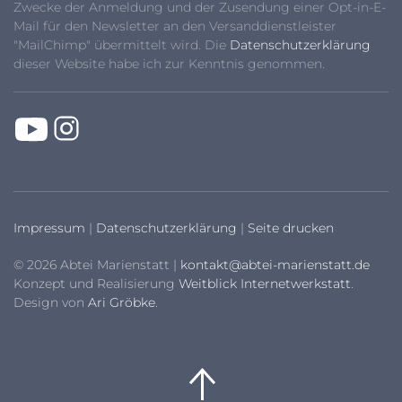
Zwecke der Anmeldung und der Zusendung einer Opt-in-E-
Mail für den Newsletter an den Versanddienstleister
"MailChimp" übermittelt wird. Die
Datenschutzerklärung
dieser Website habe ich zur Kenntnis genommen.
Impressum
|
Datenschutzerklärung
|
Seite drucken
© 2026 Abtei Marienstatt |
kontakt@abtei-marienstatt.de
Konzept und Realisierung
Weitblick Internetwerkstatt
.
Design von
Ari Gröbke
.