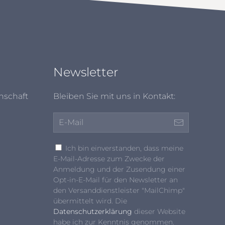
Newsletter
nschaft
Bleiben Sie mit uns in Kontakt:
Ich bin einverstanden, dass meine
E-Mail-Adresse zum Zwecke der
Anmeldung und der Zusendung einer
Opt-in-E-Mail für den Newsletter an
den Versanddienstleister "MailChimp"
übermittelt wird. Die
Datenschutzerklärung
dieser Website
habe ich zur Kenntnis genommen.