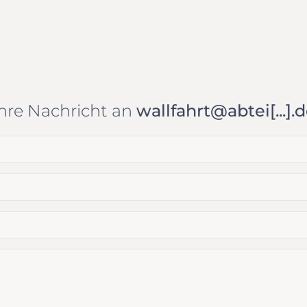
hre Nachricht an
wallfahrt@abtei[...].