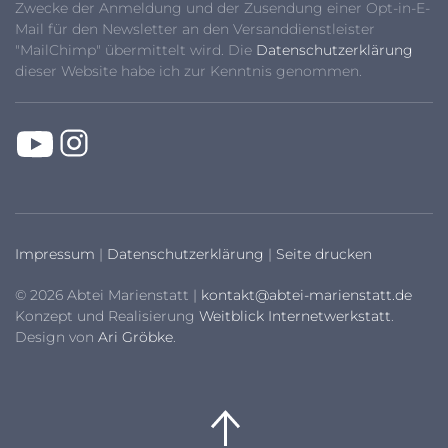
Zwecke der Anmeldung und der Zusendung einer Opt-in-E-
Mail für den Newsletter an den Versanddienstleister
"MailChimp" übermittelt wird. Die
Datenschutzerklärung
dieser Website habe ich zur Kenntnis genommen.
Impressum
|
Datenschutzerklärung
|
Seite drucken
© 2026 Abtei Marienstatt |
kontakt@abtei-marienstatt.de
Konzept und Realisierung
Weitblick Internetwerkstatt
.
Design von
Ari Gröbke
.