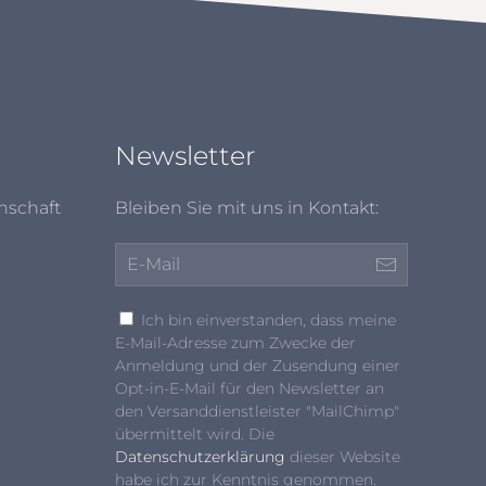
Newsletter
nschaft
Bleiben Sie mit uns in Kontakt:
Ich bin einverstanden, dass meine
E-Mail-Adresse zum Zwecke der
Anmeldung und der Zusendung einer
Opt-in-E-Mail für den Newsletter an
den Versanddienstleister "MailChimp"
übermittelt wird. Die
Datenschutzerklärung
dieser Website
habe ich zur Kenntnis genommen.