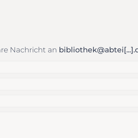
hre Nachricht an
bibliothek@abtei[...].