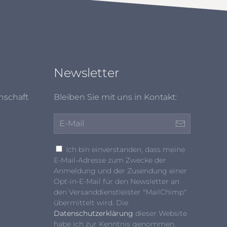
Newsletter
nschaft
Bleiben Sie mit uns in Kontakt:
Ich bin einverstanden, dass meine
E-Mail-Adresse zum Zwecke der
Anmeldung und der Zusendung einer
Opt-in-E-Mail für den Newsletter an
den Versanddienstleister "MailChimp"
übermittelt wird. Die
Datenschutzerklärung
dieser Website
habe ich zur Kenntnis genommen.