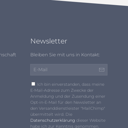
Newsletter
nschaft
Bleiben Sie mit uns in Kontakt:
Ich bin einverstanden, dass meine
E-Mail-Adresse zum Zwecke der
Anmeldung und der Zusendung einer
Opt-in-E-Mail für den Newsletter an
den Versanddienstleister "MailChimp"
übermittelt wird. Die
Datenschutzerklärung
dieser Website
habe ich zur Kenntnis genommen.