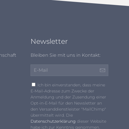
Newsletter
nschaft
Bleiben Sie mit uns in Kontakt:
Ich bin einverstanden, dass meine
E-Mail-Adresse zum Zwecke der
Anmeldung und der Zusendung einer
Opt-in-E-Mail für den Newsletter an
den Versanddienstleister "MailChimp"
übermittelt wird. Die
Datenschutzerklärung
dieser Website
habe ich zur Kenntnis genommen.