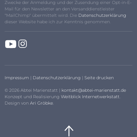
Zwecke der Anmeldung und der Zusendung einer Opt-in-E-
Mail für den Newsletter an den Versanddienstleister
"MailChimp" übermittelt wird. Die
Datenschutzerklärung
dieser Website habe ich zur Kenntnis genommen.
Impressum
|
Datenschutzerklärung
|
Seite drucken
© 2026 Abtei Marienstatt |
kontakt@abtei-marienstatt.de
Konzept und Realisierung
Weitblick Internetwerkstatt
.
Design von
Ari Gröbke
.