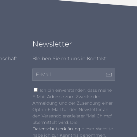
Newsletter
nschaft
Bleiben Sie mit uns in Kontakt:
Ich bin einverstanden, dass meine
E-Mail-Adresse zum Zwecke der
Anmeldung und der Zusendung einer
Opt-in-E-Mail für den Newsletter an
den Versanddienstleister "MailChimp"
übermittelt wird. Die
Datenschutzerklärung
dieser Website
habe ich zur Kenntnis genommen.