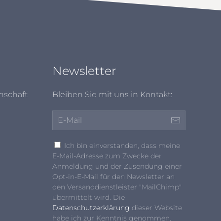
Newsletter
nschaft
Bleiben Sie mit uns in Kontakt:
Ich bin einverstanden, dass meine
E-Mail-Adresse zum Zwecke der
Anmeldung und der Zusendung einer
Opt-in-E-Mail für den Newsletter an
den Versanddienstleister "MailChimp"
übermittelt wird. Die
Datenschutzerklärung
dieser Website
habe ich zur Kenntnis genommen.