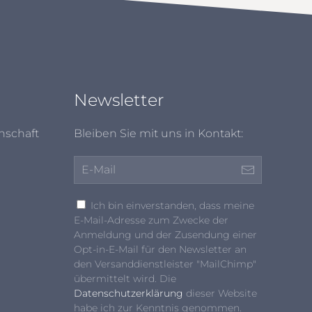
Newsletter
nschaft
Bleiben Sie mit uns in Kontakt:
Ich bin einverstanden, dass meine
E-Mail-Adresse zum Zwecke der
Anmeldung und der Zusendung einer
Opt-in-E-Mail für den Newsletter an
den Versanddienstleister "MailChimp"
übermittelt wird. Die
Datenschutzerklärung
dieser Website
habe ich zur Kenntnis genommen.