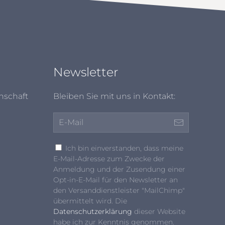
Newsletter
nschaft
Bleiben Sie mit uns in Kontakt:
Ich bin einverstanden, dass meine
E-Mail-Adresse zum Zwecke der
Anmeldung und der Zusendung einer
Opt-in-E-Mail für den Newsletter an
den Versanddienstleister "MailChimp"
übermittelt wird. Die
Datenschutzerklärung
dieser Website
habe ich zur Kenntnis genommen.