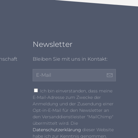
Newsletter
nschaft
Bleiben Sie mit uns in Kontakt:
Ich bin einverstanden, dass meine
E-Mail-Adresse zum Zwecke der
Anmeldung und der Zusendung einer
Opt-in-E-Mail für den Newsletter an
den Versanddienstleister "MailChimp"
übermittelt wird. Die
Datenschutzerklärung
dieser Website
habe ich zur Kenntnis genommen.