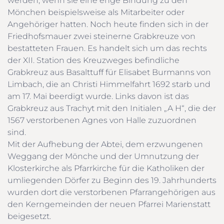
werden, wenn sie eine enge Bindung zu den
Mönchen beispielsweise als Mitarbeiter oder
Angehöriger hatten. Noch heute finden sich in der
Friedhofsmauer zwei steinerne Grabkreuze von
bestatteten Frauen. Es handelt sich um das rechts
der
XII
. Station des Kreuzweges befindliche
Grabkreuz aus Basalttuff für Elisabet Burmanns von
Limbach, die an Christi Himmelfahrt 1692 starb und
am 17. Mai beerdigt wurde. Links davon ist das
Grabkreuz aus Trachyt mit den Initialen „A H“, die der
1567 verstorbenen Agnes von Halle zuzuordnen
sind.
Mit der Aufhebung der Abtei, dem erzwungenen
Weggang der Mönche und der Umnutzung der
Klosterkirche als Pfarrkirche für die Katholiken der
umliegenden Dörfer zu Beginn des 19. Jahrhunderts
wurden dort die verstorbenen Pfarrangehörigen aus
den Kerngemeinden der neuen Pfarrei Marienstatt
beigesetzt.