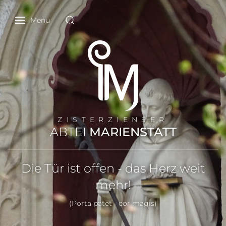
Menu
ZISTERZIENSER
ABTEI
MARIENSTATT
Die Tür ist offen - das Herz weit
mehr!
(Porta patet - cor magis)