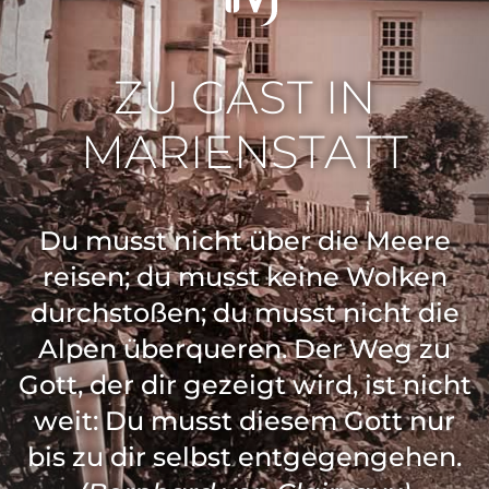
ZU GAST IN
MARIENSTATT
Du musst nicht über die Meere
reisen; du musst keine Wolken
durchstoßen; du musst nicht die
Alpen überqueren. Der Weg zu
Gott, der dir gezeigt wird, ist nicht
weit: Du musst diesem Gott nur
bis zu dir selbst entgegengehen.