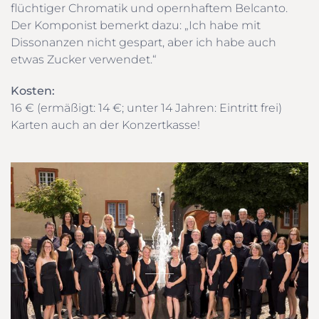
flüchtiger Chromatik und opernhaftem Belcanto.
Der Komponist bemerkt dazu: „Ich habe mit
Dissonanzen nicht gespart, aber ich habe auch
etwas Zucker verwendet.“
Kosten:
16 € (ermäßigt: 14 €; unter 14 Jahren: Eintritt frei)
Karten auch an der Konzertkasse!