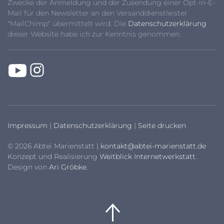
Zwecke der Anmeldung und der Zusendung einer Opt-in-E-
Mail für den Newsletter an den Versanddienstleister
"MailChimp" übermittelt wird. Die
Datenschutzerklärung
dieser Website habe ich zur Kenntnis genommen.
Impressum
|
Datenschutzerklärung
|
Seite drucken
© 2026 Abtei Marienstatt |
kontakt@abtei-marienstatt.de
Konzept und Realisierung
Weitblick Internetwerkstatt
.
Design von
Ari Gröbke
.