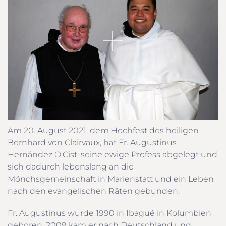
Am 20. August 2021, dem Hochfest des heiligen
Bernhard von Clairvaux, hat Fr. Augustinus
Hernández O.Cist. seine ewige Profess abgelegt und
sich dadurch lebenslang an die
Mönchsgemeinschaft in Marienstatt und ein Leben
nach den evangelischen Räten gebunden.
Fr. Augustinus wurde 1990 in Ibagué in Kolumbien
geboren. 2009 kam er nach Deutschland und