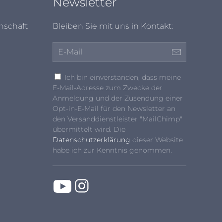
Newsletter
nschaft
Bleiben Sie mit uns in Kontakt:
Ich bin einverstanden, dass meine
E-Mail-Adresse zum Zwecke der
Anmeldung und der Zusendung einer
Opt-in-E-Mail für den Newsletter an
den Versanddienstleister "MailChimp"
übermittelt wird. Die
Datenschutzerklärung
dieser Website
habe ich zur Kenntnis genommen.