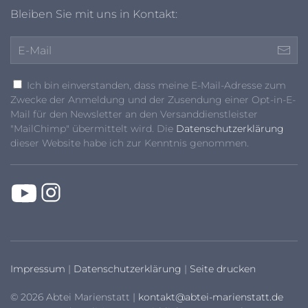
Bleiben Sie mit uns in Kontakt:
Ich bin einverstanden, dass meine E-Mail-Adresse zum
Zwecke der Anmeldung und der Zusendung einer Opt-in-E-
Mail für den Newsletter an den Versanddienstleister
"MailChimp" übermittelt wird. Die
Datenschutzerklärung
dieser Website habe ich zur Kenntnis genommen.
Impressum
|
Datenschutzerklärung
|
Seite drucken
© 2026 Abtei Marienstatt |
kontakt@abtei-marienstatt.de