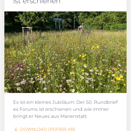
ist erschienen
Es ist ein kleines Jubiläum: Der 50. Rundbrief
es Forums ist erschienen und wie immer
bringt er Neues aus Marienstatt.
DOWNLOAD (PDF/555 KB)