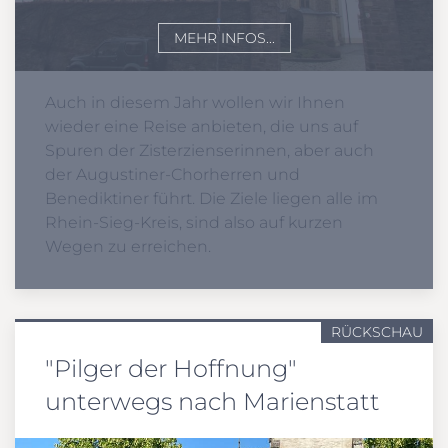
MEHR INFOS...
Auch in diesem Jahr wollen wir Ihnen
wieder eine Reise anbieten, die uns auf
Spuren der Zisterzienserinnen, aber auch
der Augustiner-Chorherren und
Benediktiner führt. Die Ziele liegen alle im
Rhein-Sieg-Kreis, sind also auf kurzen
Wegen zu erreichen.
RÜCKSCHAU
"Pilger der Hoffnung"
unterwegs nach Marienstatt