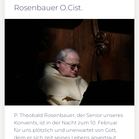
Rosenbauer O.Cist.
P. Theobald Rosenbauer, der Senior unseres
Konvents, ist in der Nacht zum 10. Februar
für uns plötzlich und unerwartet von Gott,
dem er sich zeit seines Lebens anvertraut