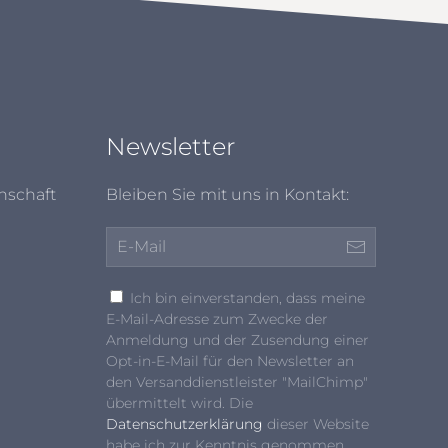
Newsletter
nschaft
Bleiben Sie mit uns in Kontakt:
Ich bin einverstanden, dass meine
E-Mail-Adresse zum Zwecke der
Anmeldung und der Zusendung einer
Opt-in-E-Mail für den Newsletter an
den Versanddienstleister "MailChimp"
übermittelt wird. Die
Datenschutzerklärung
dieser Website
habe ich zur Kenntnis genommen.