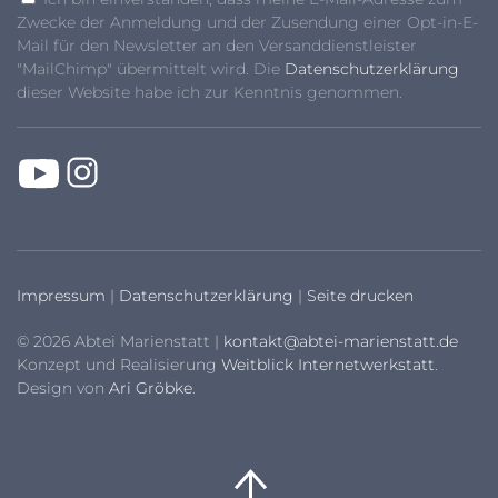
Zwecke der Anmeldung und der Zusendung einer Opt-in-E-
Mail für den Newsletter an den Versanddienstleister
"MailChimp" übermittelt wird. Die
Datenschutzerklärung
dieser Website habe ich zur Kenntnis genommen.
Impressum
|
Datenschutzerklärung
|
Seite drucken
© 2026 Abtei Marienstatt |
kontakt@abtei-marienstatt.de
Konzept und Realisierung
Weitblick Internetwerkstatt
.
Design von
Ari Gröbke
.