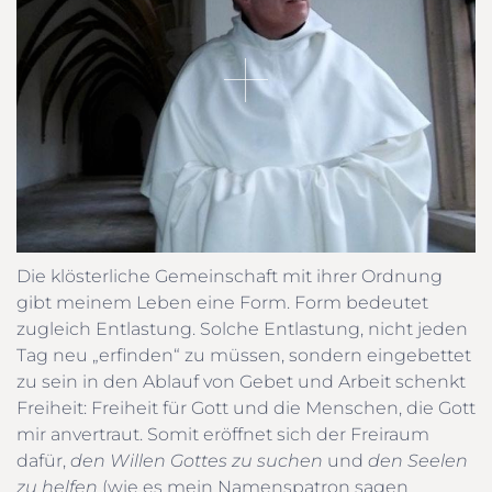
Die klösterliche Gemeinschaft mit ihrer Ordnung
gibt meinem Leben eine Form. Form bedeutet
zugleich Entlastung. Solche Entlastung, nicht jeden
Tag neu „erfinden“ zu müssen, sondern eingebettet
zu sein in den Ablauf von Gebet und Arbeit schenkt
Freiheit: Freiheit für Gott und die Menschen, die Gott
mir anvertraut. Somit eröffnet sich der Freiraum
dafür,
den Willen Gottes zu suchen
und
den Seelen
zu helfen
(wie es mein Namenspatron sagen